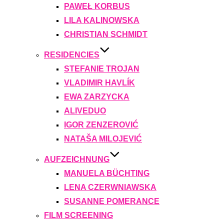
PAWEŁ KORBUS
LILA KALINOWSKA
CHRISTIAN SCHMIDT
RESIDENCIES
STEFANIE TROJAN
VLADIMIR HAVLÍK
EWA ZARZYCKA
ALIVEDUO
IGOR ZENZEROVIĆ
NATAŠA MILOJEVIĆ
AUFZEICHNUNG
MANUELA BÜCHTING
LENA CZERWNIAWSKA
SUSANNE POMERANCE
FILM SCREENING